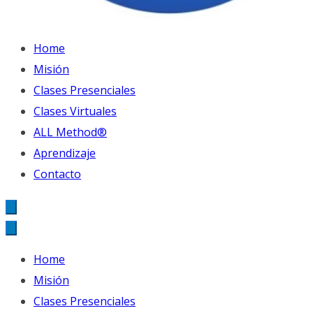
Instituto de Inglés
English World - Tu Mundo en Inglés
Home
Misión
Clases Presenciales
Clases Virtuales
ALL Method®
Aprendizaje
Contacto
Home
Misión
Clases Presenciales